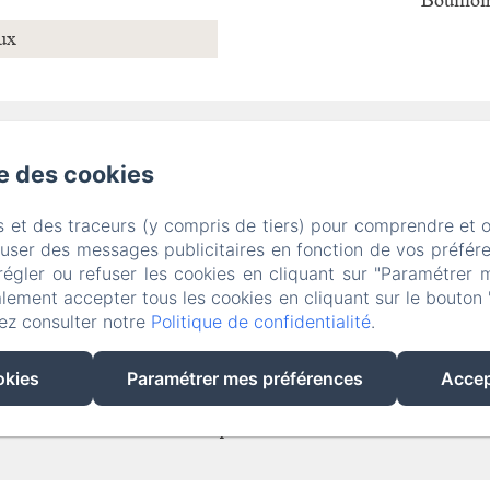
Bouilloir
ux
se des cookies
ande Rue, Arc et Senans
Téléphone: +33601119008 / +339540655
arcensel.maisondhotes@gmail.com
s et des traceurs (y compris de tiers) pour comprendre et 
fuser des messages publicitaires en fonction de vos préfére
il
Les chambres
Repas
Contact
Politique de confident
régler ou refuser les cookies en cliquant sur "Paramétrer 
lement accepter tous les cookies en cliquant sur le bouton 
Informations légales
Informations sur les cookies
ez consulter notre
Politique de confidentialité
.
EN
FR
ES
DE
okies
Paramétrer mes préférences
Accep
Créé par Amenitiz