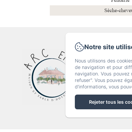
Penderie
Sèche-cheve
Notre site utili
36 Gr
Nous utilisons des cookie
de navigation et pour dif
Accue
navigation. Vous pouvez 
refuser". Vous pouvez éga
d'informations, vous pouv
Rejeter tous les co