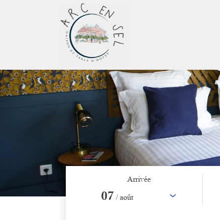
Arrivée
07
/ août