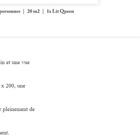
 personnes
|
20 m2
|
1x Lit Queen
in et une vue
0 x 200, une
er pleinement de
ent.