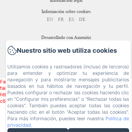
Información legal
Información sobre cookies
EN
FR
ES
DE
Desarrollado con Amenitiz
Nuestro sitio web utiliza cookies
Utilizamos cookies y rastreadores (incluso de terceros)
para entender y optimizar tu experiencia de
navegación y para mostrarte mensajes publicitarios
Failed to load BookingEngine/index: Loading chunk 1322
basados en tus hábitos de navegación y tu perfil.
failed. (missing:
Puedes configurar o rechazar las cookies haciendo clic
https://d1cmur5l0xva3h.cloudfront.net/packs/1322-
en "Configurar mis preferencias" o "Rechazar todas las
c6e932f9d3d27b65-1bf7c4dc6a241241.js)
cookies". También puedes aceptar todas las cookies
haciendo clic en el botón "Aceptar todas las cookies".
Para más información, puedes leer nuestra
Política de
privacidad
.