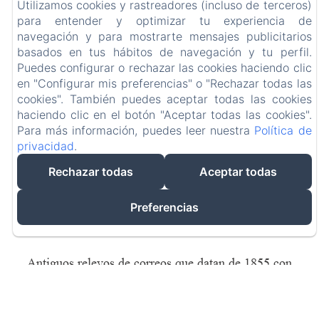
Utilizamos cookies y rastreadores (incluso de terceros)
para entender y optimizar tu experiencia de
navegación y para mostrarte mensajes publicitarios
basados en tus hábitos de navegación y tu perfil.
Puedes configurar o rechazar las cookies haciendo clic
en "Configurar mis preferencias" o "Rechazar todas las
cookies". También puedes aceptar todas las cookies
haciendo clic en el botón "Aceptar todas las cookies".
Bienvenido a Arc
Para más información, puedes leer nuestra
Política de
privacidad
.
en Sel
Rechazar todas
Aceptar todas
Preferencias
Adosado de la Salina Real de Arc et Senans,
Patrimonio de la Humanidad de la UNESCO
Antiguos relevos de correos que datan de 1855 con
cinco habitaciones, la mayoría de las cuales tienen
vistas a la Salina Real y al parque.